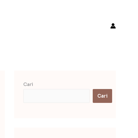
Cari
Cari