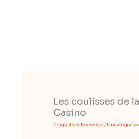
Lewati
ke
konten
Les coulisses de 
Casino
Tinggalkan Komentar
/
Uncategoriz