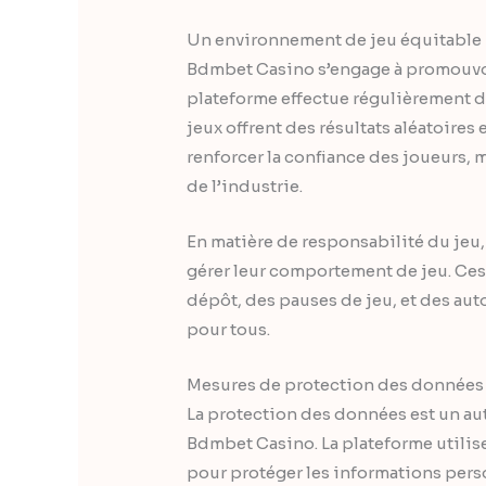
Un environnement de jeu équitable
Bdmbet Casino s’engage à promouvoir
plateforme effectue régulièrement de
jeux offrent des résultats aléatoires
renforcer la confiance des joueurs, 
de l’industrie.
En matière de responsabilité du jeu,
gérer leur comportement de jeu. Ces 
dépôt, des pauses de jeu, et des aut
pour tous.
Mesures de protection des données
La protection des données est un autr
Bdmbet Casino. La plateforme utilis
pour protéger les informations perso