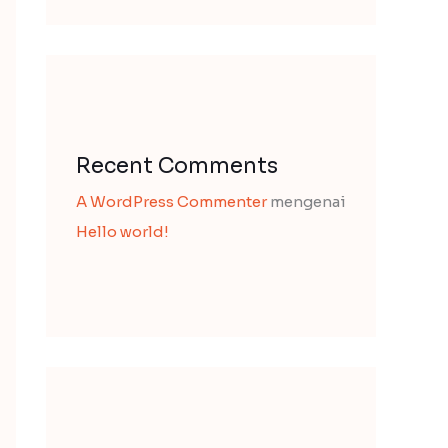
Recent Comments
A WordPress Commenter
mengenai
Hello world!