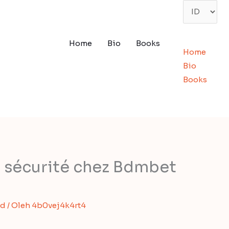
Choose
a
language
Home
Bio
Books
Home
Bio
Books
la sécurité chez Bdmbet
ed
/ Oleh
4b0vej4k4rt4