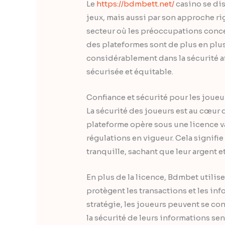
Le
https://bdmbett.net/
casino se di
jeux, mais aussi par son approche ri
secteur où les préoccupations concer
des plateformes sont de plus en plu
considérablement dans la sécurité af
sécurisée et équitable.
Confiance et sécurité pour les joueu
La sécurité des joueurs est au cœu
plateforme opère sous une licence va
régulations en vigueur. Cela signifie
tranquille, sachant que leur argent 
En plus de la licence, Bdmbet utili
protègent les transactions et les inf
stratégie, les joueurs peuvent se con
la sécurité de leurs informations sen