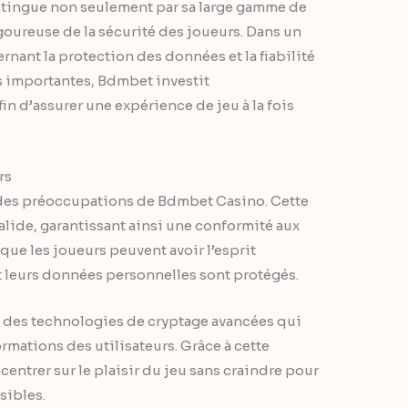
stingue non seulement par sa large gamme de
goureuse de la sécurité des joueurs. Dans un
nant la protection des données et la fiabilité
s importantes, Bdmbet investit
in d’assurer une expérience de jeu à la fois
rs
r des préoccupations de Bdmbet Casino. Cette
lide, garantissant ainsi une conformité aux
 que les joueurs peuvent avoir l’esprit
et leurs données personnelles sont protégés.
se des technologies de cryptage avancées qui
ormations des utilisateurs. Grâce à cette
centrer sur le plaisir du jeu sans craindre pour
sibles.