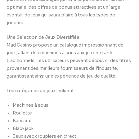
optimale, des offres de bonus attractives et un large
éventail de jeux qui saura plaire à tous les types de
joueurs.
Une Sélection de Jeux Diversifiée
Mad Casino propose un catalogue impressionnant de
jeux, allant des machines à sous aux jeux de table
traditionnels. Les utilisateurs peuvent découvrir des titres
provenant des meilleurs fournisseurs de l’industrie,
garantissant ainsi une expérience de jeu de qualité.
Les catégories de jeux incluent :
Machines à sous
Roulette
Baccarat
Blackjack
Jeux avec croupiers en direct