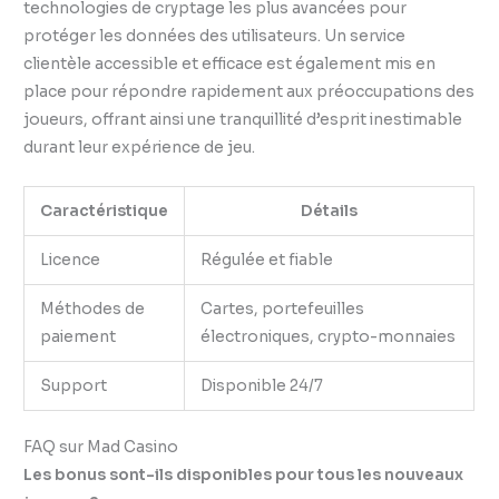
technologies de cryptage les plus avancées pour
protéger les données des utilisateurs. Un service
clientèle accessible et efficace est également mis en
place pour répondre rapidement aux préoccupations des
joueurs, offrant ainsi une tranquillité d’esprit inestimable
durant leur expérience de jeu.
Caractéristique
Détails
Licence
Régulée et fiable
Méthodes de
Cartes, portefeuilles
paiement
électroniques, crypto-monnaies
Support
Disponible 24/7
FAQ sur Mad Casino
Les bonus sont-ils disponibles pour tous les nouveaux