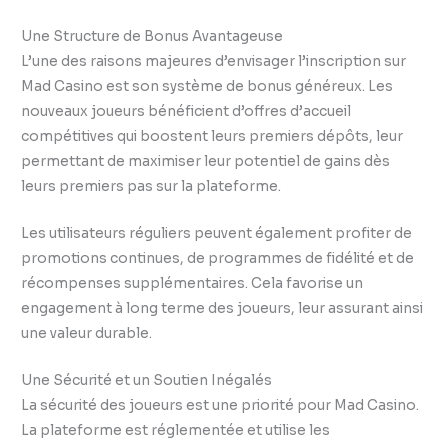
Une Structure de Bonus Avantageuse
L’une des raisons majeures d’envisager l’inscription sur
Mad Casino est son système de bonus généreux. Les
nouveaux joueurs bénéficient d’offres d’accueil
compétitives qui boostent leurs premiers dépôts, leur
permettant de maximiser leur potentiel de gains dès
leurs premiers pas sur la plateforme.
Les utilisateurs réguliers peuvent également profiter de
promotions continues, de programmes de fidélité et de
récompenses supplémentaires. Cela favorise un
engagement à long terme des joueurs, leur assurant ainsi
une valeur durable.
Une Sécurité et un Soutien Inégalés
La sécurité des joueurs est une priorité pour Mad Casino.
La plateforme est réglementée et utilise les