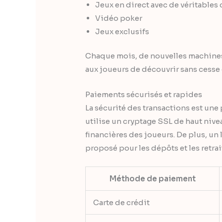
Jeux en direct avec de véritables
Vidéo poker
Jeux exclusifs
Chaque mois, de nouvelles machines 
aux joueurs de découvrir sans cesse
Paiements sécurisés et rapides
La sécurité des transactions est une
utilise un cryptage SSL de haut nive
financières des joueurs. De plus, un
proposé pour les dépôts et les retrait
Méthode de paiement
Carte de crédit