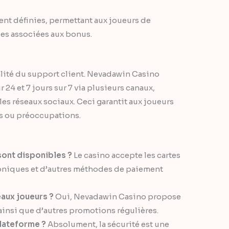
ent définies, permettant aux joueurs de
es associées aux bonus.
alité du support client. Nevadawin Casino
24 et 7 jours sur 7 via plusieurs canaux,
t les réseaux sociaux. Ceci garantit aux joueurs
ns ou préoccupations.
ont disponibles ?
Le casino accepte les cartes
troniques et d’autres méthodes de paiement
eaux joueurs ?
Oui, Nevadawin Casino propose
insi que d’autres promotions régulières.
plateforme ?
Absolument, la sécurité est une