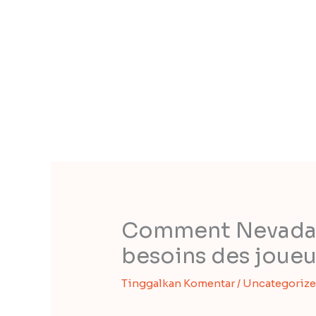
Lewati
ke
konten
Comment Nevadaw
besoins des joueu
Tinggalkan Komentar
/
Uncategoriz