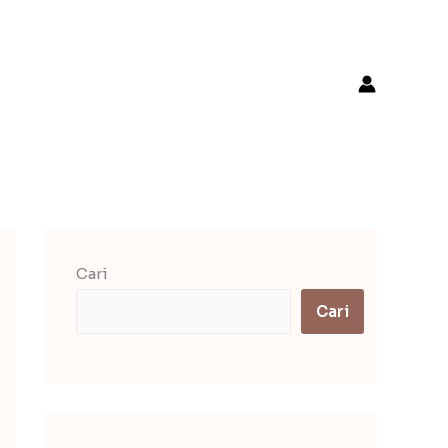
Cari
Cari