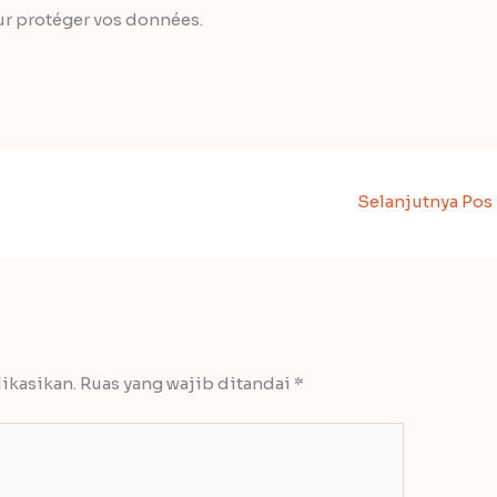
ur protéger vos données.
Selanjutnya Pos
ikasikan.
Ruas yang wajib ditandai
*