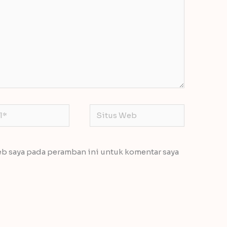
*
Situs
Web
eb saya pada peramban ini untuk komentar saya