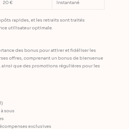
20 €
Instantané
ôts rapides, et les retraits sont traités
nce utilisateur optimale.
nce des bonus pour attirer et fidéliser les
erses offres, comprenant un bonus de bienvenue
, ainsi que des promotions régulières pour les
l)
 à sous
es
 récompenses exclusives